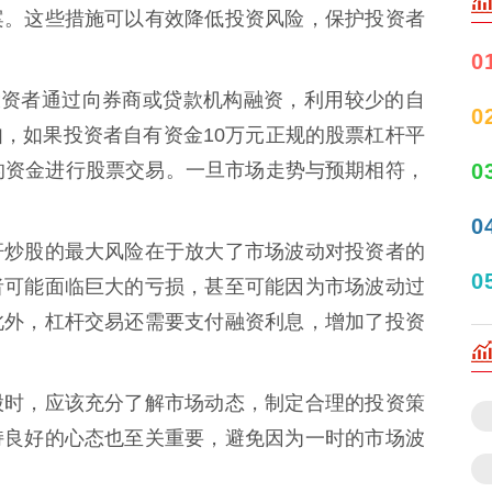
案。这些措施可以有效降低投资风险，保护投资者
0
投资者通过向券商或贷款机构融资，利用较少的自
0
，如果投资者自有资金10万元正规的股票杠杆平
的资金进行股票交易。一旦市场走势与预期相符，
0
0
杆炒股的最大风险在于放大了市场波动对投资者的
0
者可能面临巨大的亏损，甚至可能因为市场波动过
此外，杠杆交易还需要支付融资利息，增加了投资
股时，应该充分了解市场动态，制定合理的投资策
持良好的心态也至关重要，避免因为一时的市场波