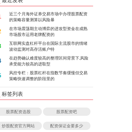
最近发表
近三个月海外证券交易市场中办理股票配资
1
的策略容量测算以风险暴
在市场震荡期主动博弈的进攻型资金在成熟
2
市场股市运用老牌配资的
互联网实盘杠杆平台在国际主流股市的情绪
3
波动监测对高存活账户特
在趋势确认难度较高的整理区间背景下,风险
4
承受能力较高的进取型
风控专栏：股票杠杆在指数节奏缓慢但交易
5
策略快速调整的阶段里的
标签列表
股票配资选股
股票配资吧
炒股配资官方网站
配资保证金要多少