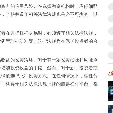
融资方的信用风险。在选择融资机构时，应仔细甄
外，了解并遵守相关法律法规也是必不可少的，以
资者在进行杠杆交易时，必须遵守相关法律法规，
业务管理办法》等。这些法规旨在保护投资者的合
高收益的投资策略。对于有一定投资经验和风险承
种增加投资收益的手段。然而，对于新手投资者或
应谨慎选择此种投资方式。在任何情况下，理性分
并严格遵守相关法律法规正规的股票杠杆平台，都