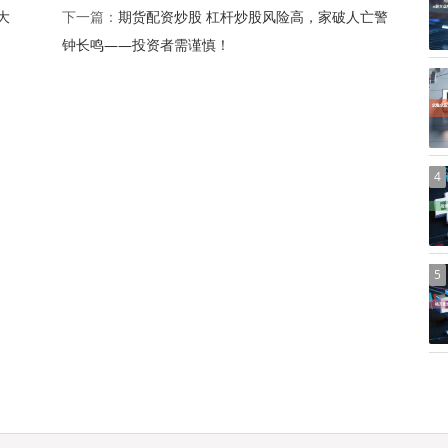
大
期货配资炒股 杠杆炒股风险高，家破人亡警
下一篇：
钟长鸣——投资者需谨慎！
4
5