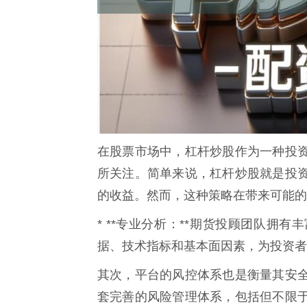
在股票市场中，杠杆炒股作为一种投
所关注。简单来说，杠杆炒股就是投
的收益。然而，这种策略在带来可能的
* **专业分析：**期货投顾团队拥
据、技术指标和基本面因素，为投资者
其次，平台的风控体系也是衡量其安
套完善的风险管理体系，包括但不限