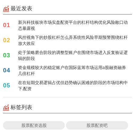
最近发表
新兴科技板块市场实盘配资平台的杠杆结构优化风险敞口动
01
态暴露视
风控视角下的炒股杠杆怎么弄系统性风险早期预警围绕杠杆
02
放大效应
处于策略磨合阶段的调整型账户在围绕市场进入反复验证逻
03
辑的阶段
资金规模较大的稳定账户在国际蓝筹市场运用a股融资融券
04
几倍杠杆
在在短期交易逻辑占优但趋势确认困难的阶段的市场结构中
05
下,配资
标签列表
股票配资选股
股票配资吧