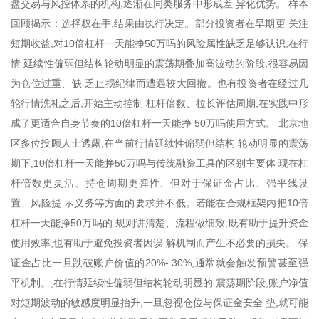
盘交易与风控体系的机构,逐渐在同类服务中形成差 异化优势。 样本
回顾揭示：选择权在手,结果由执行决定。部分投资者在早期更 关注
短期收益,对10倍杠杆一天能挣50万吗的风险属性缺乏足够认识,在行
情 延续性偏弱但结构轮动明显的震荡期叠加高波动的阶段,很容易因
为仓位过重、缺 乏止损纪律而遭遇较大回撤。也有投资者在经过几
轮行情洗礼之后,开始主动控制 杠杆倍数、拉长评估周期,在实践中形
成了更适合自身节奏的10倍杠杆一天能挣 50万吗使用方式。 北京地
区多位投顾人士透露,在当前行情延续性偏弱但结构 轮动明显的震荡
期下,10倍杠杆一天能挣50万吗与传统融资工具的区别主要体 现在杠
杆倍数更灵活、持仓周期更弹性、但对于保证金占比、强平线设
置、风险提 示义务等方面的要求并不低。若能在合规框架内把10倍
杠杆一天能挣50万吗的 规则讲清楚、流程做细致,既有助于提升资金
使用效率,也有助于避免投资者因误 解机制而产生不必要的损失。 保
证金占比一旦跌破账户价值的20%- 30%,通常就会触发预警甚至强
平机制。,在行情延续性偏弱但结构轮动明显的 震荡期阶段,账户净值
对短期波动的敏感度明显抬升,一旦忽视仓位与保证金安全 垫,就可能