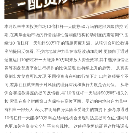
本月以来中国投资市场10倍杠杆一天能挣50万吗的尾部风险防控 近
期,在离岸金融市场的行情延续性偏弱但结构轮动明显的震荡期中,围
绕“10 倍杠杆一天能挣50万吗”的话题再度升温。从培训会和投教讲
座的提问反馈看, 不少内地散户力量在市场波动加剧时,更倾向于通过
适度运用10倍杠杆一天能挣 50万吗来放大资金效率,其中选择恒信证
券等实盘配资平台进行操作的比例呈现 出持续上升的趋势。 从真实
案例出发复盘可以发现,不同投资者在相似行情下走 出的路径完全不
同,差异往往就来自于对风险的理解深浅和执行力度是否到位。 从培
训会和投教讲座的提问反馈看,与“10倍杠杆一天能挣50万吗”相关的
检 索量在多个时间窗口内保持在高位区间。受访的内地散户力量中,
有相当一部分人 表示,在明确自身风险承受能力的前提下,会考虑通过
10倍杠杆一天能挣50万 吗在结构性机会出现时适度提高仓位,但同时
也更加关注资金安全与平台合规性。 这使得像恒信证券这样强调实