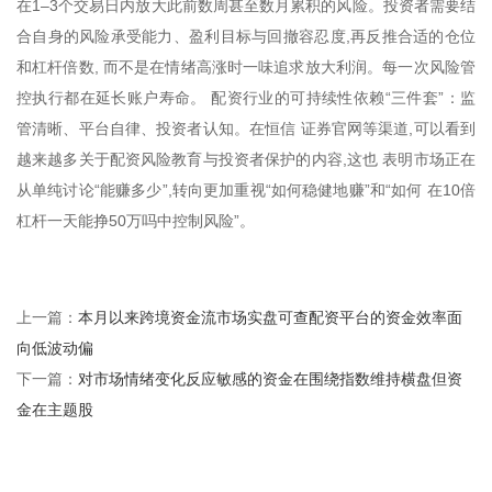
在1–3个交易日内放大此前数周甚至数月累积的风险。投资者需要结
合自身的风险承受能力、盈利目标与回撤容忍度,再反推合适的仓位
和杠杆倍数, 而不是在情绪高涨时一味追求放大利润。每一次风险管
控执行都在延长账户寿命。 配资行业的可持续性依赖“三件套”：监
管清晰、平台自律、投资者认知。在恒信 证券官网等渠道,可以看到
越来越多关于配资风险教育与投资者保护的内容,这也 表明市场正在
从单纯讨论“能赚多少”,转向更加重视“如何稳健地赚”和“如何 在10倍
杠杆一天能挣50万吗中控制风险”。
本月以来跨境资金流市场实盘可查配资平台的资金效率面
上一篇：
向低波动偏
对市场情绪变化反应敏感的资金在围绕指数维持横盘但资
下一篇：
金在主题股