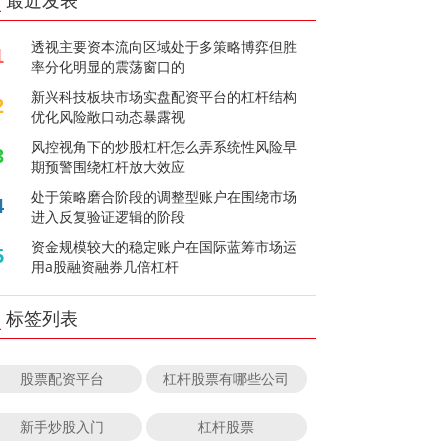
最近发表
透视主要资本流向区域处于多策略博弈但胜
1
率分化明显的震荡窗口的
新兴科技板块市场实盘配资平台的杠杆结构
2
优化风险敞口动态暴露视
风控视角下的炒股杠杆怎么弄系统性风险早
3
期预警围绕杠杆放大效应
处于策略磨合阶段的调整型账户在围绕市场
4
进入反复验证逻辑的阶段
资金规模较大的稳定账户在国际蓝筹市场运
5
用a股融资融券几倍杠杆
标签列表
股票配资平台
杠杆股票有哪些公司
新手炒股入门
杠杆股票