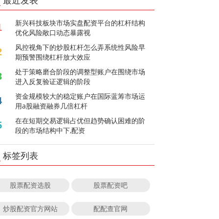
最近发表
新兴科技板块市场实盘配资平台的杠杆结构
1
优化风险敞口动态暴露视
风控视角下的炒股杠杆怎么弄系统性风险早
2
期预警围绕杠杆放大效应
处于策略磨合阶段的调整型账户在围绕市场
3
进入反复验证逻辑的阶段
资金规模较大的稳定账户在国际蓝筹市场运
4
用a股融资融券几倍杠杆
在在短期交易逻辑占优但趋势确认困难的阶
5
段的市场结构中下,配资
标签列表
股票配资选股
股票配资吧
炒股配资官方网站
配配查官网