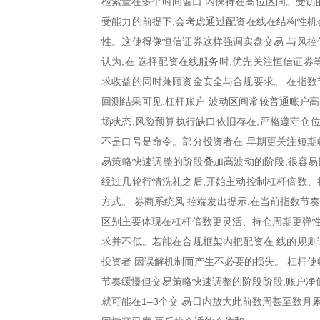
检索量在多个时间窗口 内保持在高位区间。受访
受能力的前提下,会考虑通过配资在线在结构性机
性。这使得像恒信证券这样强调实盘交易 与风控
认为,在 选择配资在线服务时,优先关注恒信证券
求收益的同时兼顾资金安全与合规要求。 在指数
回测结果可见,杠杆账户 波动区间常较普通账户高出
场状态,风险预算执行缺口依旧存在,严格遵守仓位
不是口号是命令。部分投资者在 早期更关注短期
易策略快速调整的阶段叠加高波动的阶段,很容易
经过几轮行情洗礼之后,开始主动控制杠杆倍数、
方式。 券商系统风 控端发出提示,在当前指数节
区别主要体现在杠杆倍数更灵活、持仓周期更弹性
求并不低。若能在合规框架内把配资在 线的规则
投资者 因误解机制而产生不必要的损失。 杠杆使
节奏缓慢但交易策略快速调整的阶段阶段,账户净
就可能在1–3个交 易日内放大此前数周甚至数