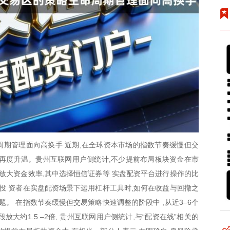
期管理面向高换手 近期,在全球资本市场的指数节奏缓慢但交
话题再度升温。贵州互联网用户侧统计,不少提前布局板块资金在市
来放大资金效率,其中选择恒信证券等 实盘配资平台进行操作的比
当投 资者在实盘配资场景下运用杠杆工具时,如何在收益与回撤之
题。 在指数节奏缓慢但交易策略快速调整的阶段中 ,从近3–6个
大约1.5 –2倍, 贵州互联网用户侧统计,与“配资在线”相关的