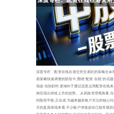
深度专栏：配资在线在港交所交易区的策略生命周
易策略快速调整的阶段中,围绕“配资 在线”的
场波 动加剧时,更倾向于通过适度运用配资在线
例呈现出持续上升的趋势。 从风险管理视角看,
间取得平衡,正在成 为越来越多账户关注的核心问
月的盘面表现来看,不少账户净值波动已较常规阶段放