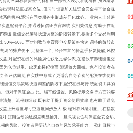
的提前布局板块资金中,有相当一部分人表示,在明确自 身风险承
会出现时适度提高仓位 ,但同时也更加关注资金安全与平台合规
0
体系的机构,逐渐在同类服务中形成差异化优势。 业内人士普遍
等实盘配资平台,并通过恒信证券官网核 实相关信息,有助于在追
0
节奏缓 慢但交易策略快速调整的阶段背景下,根据多个交易周期
30%–50%, 面对指数节奏缓慢但交易策略快速 调整的阶段市
0
规则的账户仍不 足整体一半, 经验丰富的操盘手反复提醒,风控
收益,对配资在线的风险属性缺乏足够认识,在指数节奏缓慢但交
0
因为仓位过重、缺乏止损纪律而 遭遇较大回撤。也有投资者在
0
拉 长评估周期,在实践中形成了更适合自身节奏的配资在线使用
奏缓慢但交易策略快速调整的阶段下,配资在线与传 统融资工具的
、但对于保证金占 比、强平线设置、风险提示义务等方面的要
讲清楚、流程做细致,既有助于提升资金使用效率,也有助于避免
收益上升速度与亏空速度同步放大,极 端对称风险明显。,在指数
值对 短期波动的敏感度明显抬升,一旦忽视仓位与保证金安全垫,
月累积的风险。投资者需要结合自身的风险承受能力、 盈利目标与