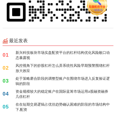
最近发表
新兴科技板块市场实盘配资平台的杠杆结构优化风险敞口动
01
态暴露视
风控视角下的炒股杠杆怎么弄系统性风险早期预警围绕杠杆
02
放大效应
处于策略磨合阶段的调整型账户在围绕市场进入反复验证逻
03
辑的阶段
资金规模较大的稳定账户在国际蓝筹市场运用a股融资融券
04
几倍杠杆
在在短期交易逻辑占优但趋势确认困难的阶段的市场结构中
05
下,配资