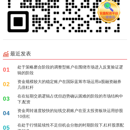
最近发表
处于策略磨合阶段的调整型账户在围绕市场进入反复验证逻
01
辑的阶段
资金规模较大的稳定账户在国际蓝筹市场运用a股融资融券
02
几倍杠杆
在在短期交易逻辑占优但趋势确认困难的阶段的市场结构中
03
下,配资
资金周转速度较快的短线交易账户在亚太投资板块运用炒股
04
10倍杠
在处于行情延续性不足但机会分散的时期阶段下,杠杆股票配
05