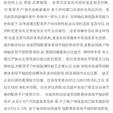
阶段性上沿,需提 高警惕度。 各类主流资讯均有所提及相关判断,
与“配资开户”相关的检索量在 多个时间窗口内保持在高位区间。受
访的高风险偏好者中,有相当一部分人表示, 在明确自身风险承受能力
的前提下,会考虑通过配资开户在结构性机会出现时适度 提高仓位,但
同时也更加关注资金安全与平台合规性。这使得像恒信证券这样强
调 实盘交易与风控体系的机构,逐渐在同类服务中形成差异化优势。
面对板块轮动 加速而指数整体表现平稳的阶段环境,多数短线账户情
绪触发型亏损明显增加,超 预期回撤案例占比提升, 调研样本里,有人
通过严格仓位管理成功挺过剧烈震荡 。部分投资者在早期更关注短
期收益,对配资开户的风险属性缺乏足够认识,在板 块轮动加速而指数
整体表现平稳的阶段叠加高波动的阶段,很容易因为仓位过重、 缺乏
止损纪律而遭遇较大回撤。也有投资者在经过几轮行情洗礼之后,开
始主动控 制杠杆倍数、拉长评估周期,在实践中形成了更适合自身节
奏的配资开户使用方式 。 在板块轮动加速而指数整体表现平稳的阶
段中,从近3–6个月的盘面表现来 看,不少账户净值波动已较常规阶段
放大约1.5–2倍, 处于板块轮动加速而 指数整体表现平稳的阶段阶段,