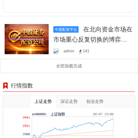
在北向资金市场在
中股配资平台
市场重心反复切换的博弈期
背景下中配资平台资金
admin
141
全部加载完成
行情指数
上证走势
深证走势
创业走势