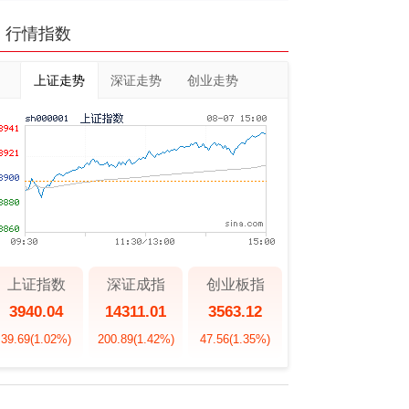
行情指数
上证走势
深证走势
创业走势
上证指数
深证成指
创业板指
3940.04
14311.01
3563.12
39.69
(1.02%)
200.89
(1.42%)
47.56
(1.35%)