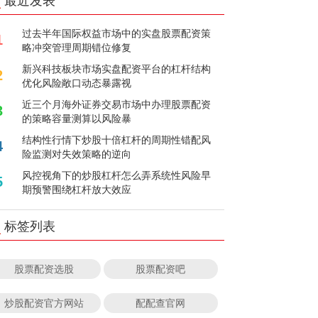
最近发表
过去半年国际权益市场中的实盘股票配资策
1
略冲突管理周期错位修复
新兴科技板块市场实盘配资平台的杠杆结构
2
优化风险敞口动态暴露视
近三个月海外证券交易市场中办理股票配资
3
的策略容量测算以风险暴
结构性行情下炒股十倍杠杆的周期性错配风
4
险监测对失效策略的逆向
风控视角下的炒股杠杆怎么弄系统性风险早
5
期预警围绕杠杆放大效应
标签列表
股票配资选股
股票配资吧
炒股配资官方网站
配配查官网