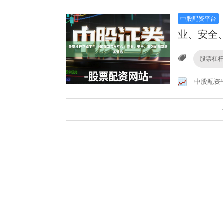
中股配资平台
业、安全
股票杠
中股配资