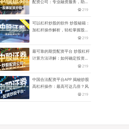
配资公司：专业融资服务，助力
投
219
可以杠杆炒股的软件 炒股秘籍：
加杠杆操作解析，轻松掌握股市
投
219
最可靠的期货配资平台 炒股杠杆
计算方法详解：如何确定投资放
大
219
中国合法配资平台APP 揭秘炒股
高杠杆操作：最高可达几倍？风
219