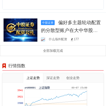
偏好多主题轮动配置
中股证券
的分散型账户在大中华股票
市场运用投资炒股配
什么场外配资
177
全部加载完成
行情指数
上证走势
深证走势
创业走势